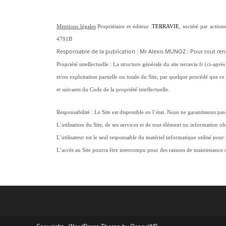
Mentions légales
Propriétaire et éditeur :
TERRAVIE
, société par acti
4791B
Responsable de la publication : Mr Alexis MUNOZ
: Pour tout ren
Propriété intellectuelle :
La structure générale du site terravie.fr (ci-apr
et/ou exploitation partielle ou totale du Site, par quelque procédé que ce
et suivants du Code de la propriété intellectuelle.
Responsabilité :
Le Site est disponible en l’état. Nous ne garantissons pas
L’utilisation du Site, de ses services et de tout élément ou information o
L’utilisateur est le seul responsable du matériel informatique utilisé pour
L’accès au Site pourra être interrompu pour des raisons de maintenance ou