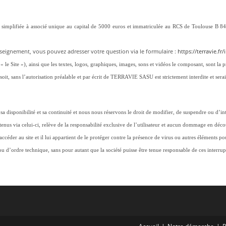
ons simplifiée à associé unique au capital de 5000 euros et immatriculée au RCS de Toulo
seignement, vous pouvez adresser votre question via le formulaire :
https://terravie.f
ès « le Site »), ainsi que les textes, logos, graphiques, images, sons et vidéos le composant, son
 soit, sans l’autorisation préalable et par écrit de TERRAVIE SASU est strictement interdite et sera
 sa disponibilité et sa continuité et nous nous réservons le droit de modifier, de suspendre ou d’i
btenus via celui-ci, relève de la responsabilité exclusive de l’utilisateur et aucun dommage en déco
 accéder au site et il lui appartient de le protéger contre la présence de virus ou autres éléments 
 d’ordre technique, sans pour autant que la société puisse être tenue responsable de ces interrupt