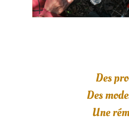
Des pro
Des modes
Une rém