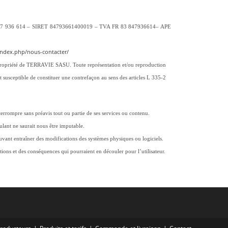
use B 847 936 614 – SIRET 84793661400019 – TVA FR 83 847936614– APE
r/index.php/nous-contacter/
t la propriété de TERRAVIE SASU. Toute représentation et/ou reproduction
it susceptible de constituer une contrefaçon au sens des articles L 335-2
nterrompre sans préavis tout ou partie de ses services ou contenu.
ulant ne saurait nous être imputable.
pouvant entraîner des modifications des systèmes physiques ou logiciels.
ions et des conséquences qui pourraient en découler pour l’utilisateur.