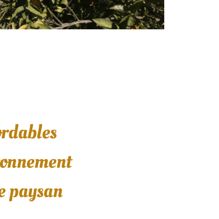
ordables
ironnement
e paysan